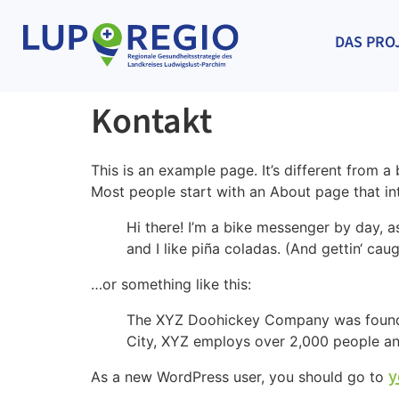
DAS PRO
Kontakt
This is an example page. It’s different from a
Most people start with an About page that intr
Hi there! I’m a bike messenger by day, a
and I like piña coladas. (And gettin‘ caugh
…or something like this:
The XYZ Doohickey Company was founded 
City, XYZ employs over 2,000 people an
y
As a new WordPress user, you should go to