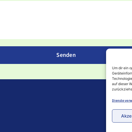
Senden
Um dir ein 
Geräteinfor
Technologie
auf dieser W
zurückziehs
Dienste verw
Akze