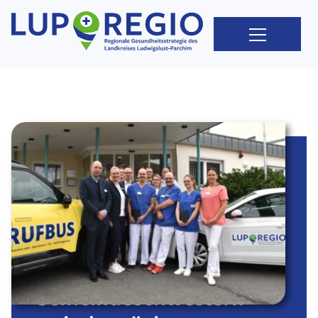
AKTUELLES
Nordkurier:
Neues
Medizinkonzept:
Die modernen
Gemeindeschwestern